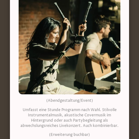
(Abendgestaltung/Event)
Umfasst eine Stunde Programm nach Wahl. Stilvolle
Instrumentalmusik, akustische Covermusik im
Hintergrund oder auch Partybegleitung als
abwechslungsreiches Livekonzert. Auch kombinierbar.
(Erweiterung buchbar)